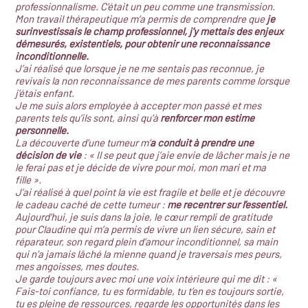
professionnalisme. C’était un peu comme une transmission.
Mon travail thérapeutique m’a permis de comprendre que
je
surinvestissais le champ professionnel, j’y mettais des enjeux
démesurés, existentiels, pour obtenir une reconnaissance
inconditionnelle.
J’ai réalisé que lorsque je ne me sentais pas reconnue, je
revivais la non reconnaissance de mes parents comme lorsque
j’étais enfant.
Je me suis alors employée à accepter mon passé et mes
parents tels qu’ils sont, ainsi qu’à
renforcer mon estime
personnelle.
La découverte d’une tumeur m’
a conduit à prendre une
décision de vie
: « Il se peut que j’aie envie de lâcher mais je ne
le ferai pas et je décide de vivre pour moi, mon mari et ma
fille ».
J’ai réalisé à quel point la vie est fragile et belle et je découvre
le cadeau caché de cette tumeur :
me recentrer sur l’essentiel.
Aujourd’hui, je suis dans la joie, le cœur rempli de gratitude
pour Claudine qui m’a permis de vivre un lien sécure, sain et
réparateur, son regard plein d’amour inconditionnel, sa main
qui n’a jamais lâché la mienne quand je traversais mes peurs,
mes angoisses, mes doutes.
Je garde toujours avec moi une voix intérieure qui me dit : «
Fais-toi confiance, tu es formidable, tu t’en es toujours sortie,
tu es pleine de ressources, regarde les opportunités dans les