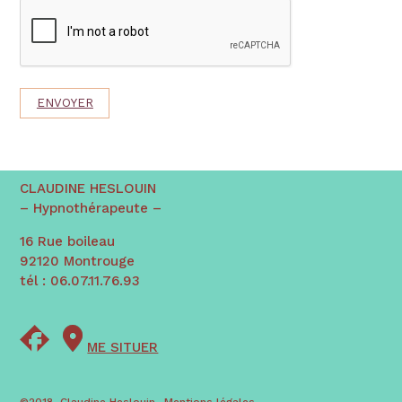
CLAUDINE HESLOUIN
– Hypnothérapeute –
16 Rue boileau
92120 Montrouge
tél : 06.07.11.76.93
ME SITUER
©2018, Claudine Heslouin
Mentions légales