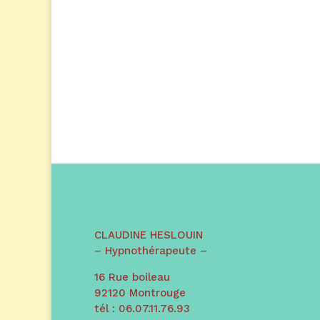
CLAUDINE HESLOUIN
– Hypnothérapeute –
16 Rue boileau
92120 Montrouge
tél : 06.07.11.76.93